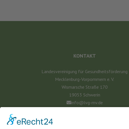
KONTAKT
Landesvereinigung für Gesundheitsförderung
Mecklenburg-Vorpommern e. V.
Wismarsche Straße 170
19053 Schwerin
info@lvg-mv.de
0385 2007 386 0
DATENSCHUTZ