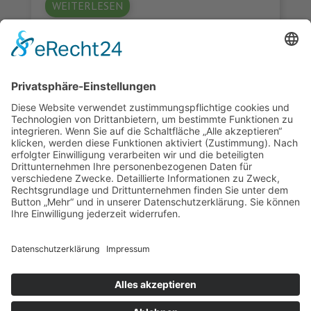
WEITERLESEN
KONTAKT
Landesvereinigung für Gesundheitsförderung
Mecklenburg-Vorpommern e. V.
Wismarsche Straße 170
19053 Schwerin
info@lvg-mv.de
0385 2007 386 0