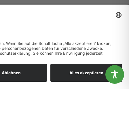
ändnis aus.
OK
Nein