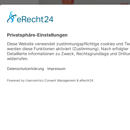
LANDESPROGRAMM GUTE GESUNDE
SCHULE MECKLENBURG-VORPOMMERN
Das “Landesprogramm Gute Gesunde Schule
Mecklenburg-Vorpommern” richtet sich an
Schulen, die ihren gesundheitsbezogenen
Bildungs- und Erziehungsauftrag erfolgreich
Diese Website benutzt Cook
umsetzen möchten und damit einen Beitrag zur
Bildung für nachhaltige Entwicklung in ihrem
Schulkonzept verankern wollen.
WEITERLESEN