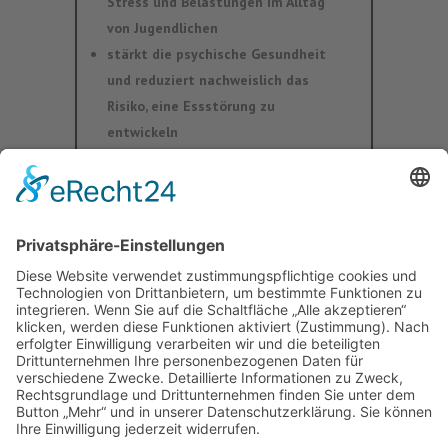
Stress und Belastungen im Alltag
von Jugendlichen
stärkt die psychische Gesundheit
und reduziert nachweislich das
Risiko, eine Essstörung zu
entwickeln
selbstständige Durchführung von
schulischen Fachkräften nach
interner Weiterbildung
Fördermittelgeber
:‎ ‎
KKH
Kooperationspartner
:‎ ‎
Universitätsmedizin Mainz
Weitere
Hier klicken
Infos
:‎ ‎