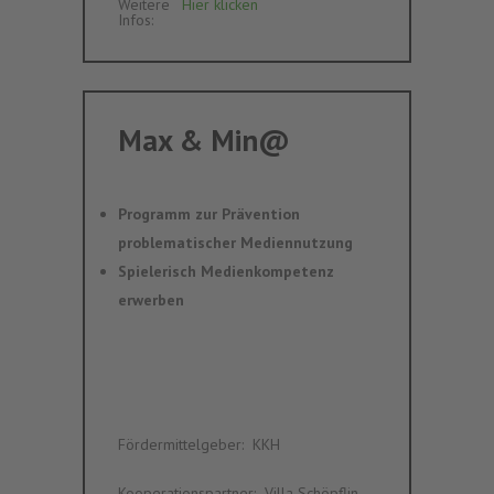
Weitere
Hier klicken
Infos
:‎ ‎
Max & Min@
Programm zur Prävention
problematischer Mediennutzung
Spielerisch Medienkompetenz
erwerben
Fördermittelgeber
:‎ ‎
KKH
Kooperationspartner
:‎ ‎
Villa Schöpflin