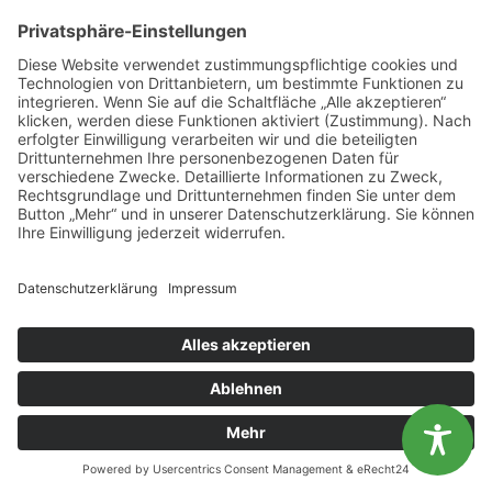
Diese Website benutzt Cookies. Wenn du die Website weiter
IHRE ANSPRECHPARTNER
nutzt, gehen wir von deinem Einverständnis aus.
OK
Nein
Projektkoordination: