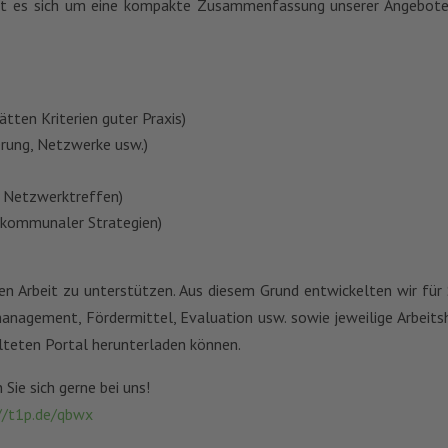
 es sich um eine kompakte Zusammenfassung unserer Angebote
ätten Kriterien guter Praxis)
erung, Netzwerke usw.)
nd Netzwerktreffen)
r kommunaler Strategien)
chen Arbeit zu unterstützen. Aus diesem Grund entwickelten wir fü
gement, Fördermittel, Evaluation usw. sowie jeweilige Arbeitshilf
alteten Portal herunterladen können.
Sie sich gerne bei uns!
//t1p.de/qbwx