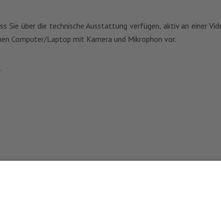
ass Sie über die technische Ausstattung verfügen, aktiv an einer 
 einen Computer/Laptop mit Kamera und Mikrophon vor.
.