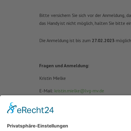
Bitte versichern Sie sich vor der Anmeldung, d
das Handy ist nicht möglich, halten Sie bitte
Die Anmeldung ist bis zum
27.02.2023
möglich
Fragen und Anmeldung:
Kristin Mielke
E-Mail:
kristin.mielke@lvg-mv.de
Tel.: 0385-200738611