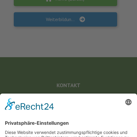
Weiterbildung “Kommunale Gesundheitsmoderation” – Durchgang 1/2023
KONTAKT
Landesvereinigung für Gesundheitsförderung
Mecklenburg-Vorpommern e. V.
Wismarsche Straße 170
19053 Schwerin
info@lvg-mv.de