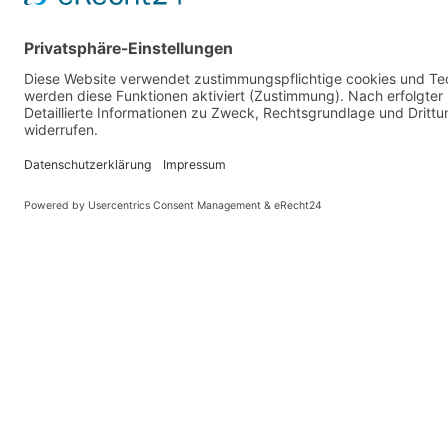
Die Revolution des Landlebens – Virtuelle Erkundungen neuer Ländlichkeit in Praxis und Wissenschaft
Diese Website benutzt Cook
KONTAKT
Landesvereinigung für Gesundheitsförderung
Mecklenburg-Vorpommern e. V.
Wismarsche Straße 170
19053 Schwerin
info@lvg-mv.de