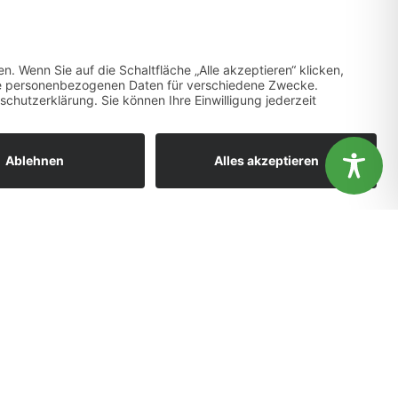
Abschluss des Weiterbildungsdurchgangs Kommunale Gesundheitsmoderation 2020
ändnis aus.
OK
Nein
Gesundheitsförderung vor Ort
WIR SIND MITGLIED!