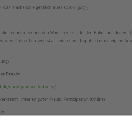
? Was mache ich eigentlich alles schon (gut)?)
 die Teilnehmerinnen den Wunsch verstärkt den Fokus auf den Aust
heutigen Online-Lernwerkstatt viele neue Impulse für die eigene Ar
tung)
er Praxis:
.de/good-practice-kriterien/
rkstatt Kriterien guter Praxis: Partizipation (Online)
lin