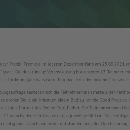
 guter Praxis“ Premiere im letzten Dezember fand am 25.03.2021 u
“ statt. Die dreistündige Veranstaltung bot unseren 13 Teilnehmerinn
itsförderung (auch als Good Practice- Kriterien bekannt) reinzusc
tungsabfrage tasteten sich die Teilnehmerinnen mittels der Method
e ordnen Sie je ein Kriterium einem Bild zu.“ an die Good Practice-Kr
r digitales Format das Online-Tool Padlet. Die Teilnehmerinnen füg
t 12 verschiedener Fotos unter das jeweilige Bild ein. Diese Aufgab
ein richtig oder falsch und bisher entstanden bei jeder Durchführun