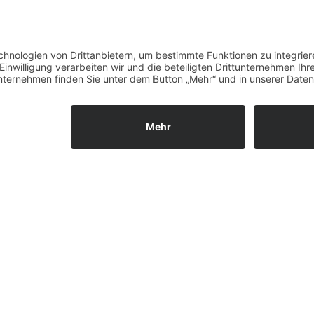
News (Zurück)
ies. Wenn du die Website weiter nutzt, gehen wir von deinem Einverst
Unsere Öffnungszeiten
Mo.
9:00 - 12:00 Uhr | 13:00 - 15:00 Uhr
Di.
9:00 - 12:00 Uhr | 13:00 - 15:00 Uhr