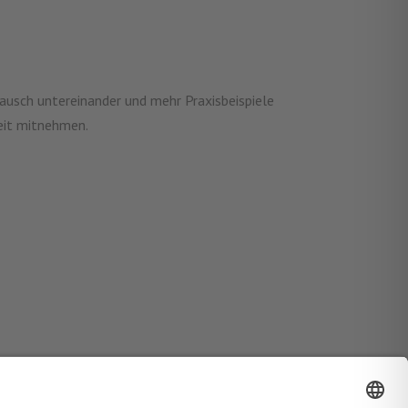
ausch untereinander und mehr Praxisbeispiele
beit mitnehmen.