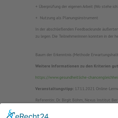
+ Überprüfung der eigenen Arbeit (Wo stehe ich
+ Nutzung als Planungsinstrument
In der abschließenden Feedbackrunde äußerten
zu legen. Die Teilnehmerinnen konnten in der 
Baum der Erkenntnis (Methode Erwartungshal
Weitere Informationen zu den Kriterien gut
https://www.gesundheitliche-chancengleichheit
Veranstaltungstipp:
17.11.2021 Online-Lernwe
Referentin: Dr. Birgit Böhm, Nexus Institut Ber