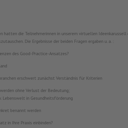
n hatten die Teilnehmerinnen in unserem virtuellen Ideenkarussell d
zutauschen. Die Ergebnisse der beiden Fragen ergaben u. a. :
Grenzen des Good-Practice-Ansatzes?
land
sbranchen erschwert zunächst Verständnis für Kriterien
t werden ohne Verlust der Bedeutung;
bzw. Lebenswelt in Gesundheitsförderung
onkret benannt werden
tz in Ihre Praxis einbinden?