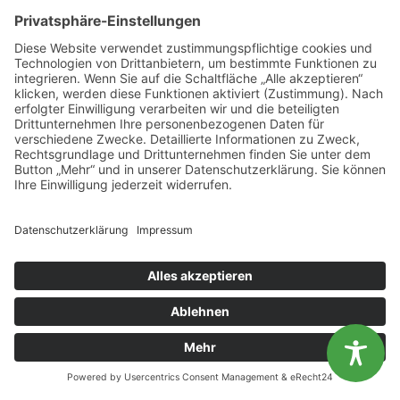
Mecklenburg-Vorpommern e. V.
Wismarsche Straße 170
19053 Schwerin
info@lvg-mv.de
0385 2007 386 0
DATENSCHUTZ
IMPRESSUM
BARRIEREFREIHEITSERKLAERUNG
Unsere Öffnungszeiten
Diese Website benutzt Cookies. Wenn du die Website weiter
Mo.
9:00 - 12:00 Uhr | 13:00 - 15:00 Uhr
nutzt, gehen wir von deinem Einverständnis aus.
Di.
9:00 - 12:00 Uhr | 13:00 - 15:00 Uhr
OK
Nein
Mi.
9:00 - 12:00 Uhr | 13:00 - 15:00 Uhr