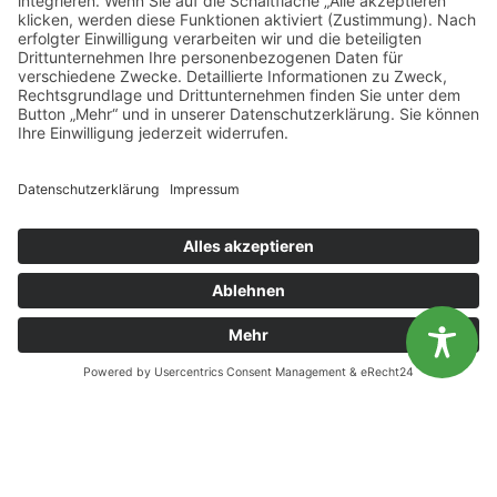
Landesvereinigung für Gesundheitsförderung
Mecklenburg-Vorpommern e. V.
Wismarsche Straße 170
19053 Schwerin
info@lvg-mv.de
0385 2007 386 0
DATENSCHUTZ
IMPRESSUM
Diese Website benutzt Cookies. Wenn du die Website weiter
nutzt, gehen wir von deinem Einverständnis aus.
BARRIEREFREIHEITSERKLAERUNG
OK
Nein
Unsere Öffnungszeiten
Mo.
9:00 - 12:00 Uhr | 13:00 - 15:00 Uhr