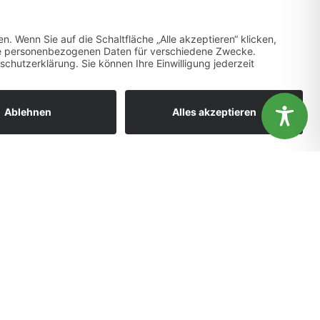
Bundessymposium des Gesunden Städte-Netzwerkes am 30.09.2024 – 02.10.2024 in Frankfurt am Main
ändnis aus.
OK
Nein