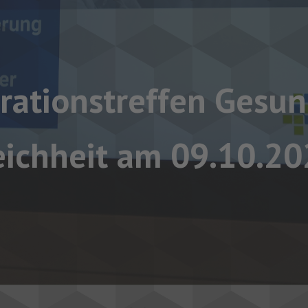
rationstreffen Gesun
ichheit am 09.10.202