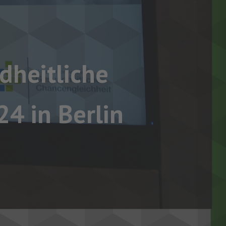
dheitliche
4 in Berlin