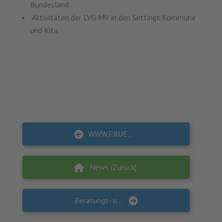
Bundesland
Aktivitäten der LVG MV in den Settings Kommune
und Kita.
WWW.FRUEHEHILFEN.DE KOMPLETT ÜBERARBEITET
News (Zurück)
Beratungs- und Bildungsangebote für Verantwortliche und Akteure in der kommunalen Seniorenarbeit