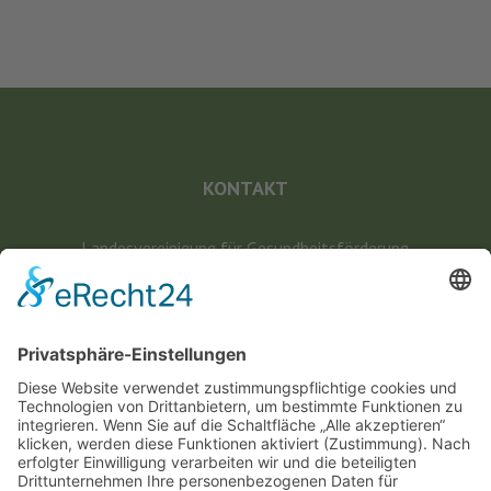
KONTAKT
Landesvereinigung für Gesundheitsförderung
Mecklenburg-Vorpommern e. V.
Wismarsche Straße 170
19053 Schwerin
info@lvg-mv.de
0385 2007 386 0
DATENSCHUTZ