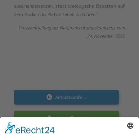
auseinandersetzen, statt ideologische Debatten auf
dem Rücken der Betroffenen zu führen.“
Pressemitteilung der Nationalen Armutskonferenz vom
24. November 2022
Armutskonferenz: Tafeln sind kein verlängerter Arm des Jobcenters – Staat darf Existenzsicherung nicht auf spendenfinanzierte Angebote verlagern
News (Zurück)
Bürgergeld kommt zum 1. Januar 2023 – Ahuja: “Höherer Regelsatz wird automatisch ausgezahlt”