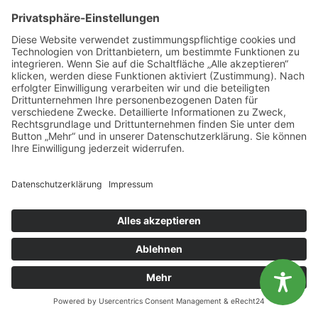
KONTAKT
Landesvereinigung für Gesundheitsförderung
Mecklenburg-Vorpommern e. V.
Wismarsche Straße 170
19053 Schwerin
Diese Website benutzt Cookies. Wenn du die Website weiter
info@lvg-mv.de
nutzt, gehen wir von deinem Einverständnis aus.
0385 2007 386 0
OK
Nein