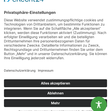
Mecklenburg-Vorpommern e. V.
Wismarsche Straße 170
19053 Schwerin
info@lvg-mv.de
0385 2007 386 0
DATENSCHUTZ
IMPRESSUM
BARRIEREFREIHEITSERKLAERUNG
Unsere Öffnungszeiten
Mo.
9:00 - 12:00 Uhr | 13:00 - 15:00 Uhr
Diese Website benutzt Cookies. Wenn du die Website weiter
Di.
9:00 - 12:00 Uhr | 13:00 - 15:00 Uhr
nutzt, gehen wir von deinem Einverständnis aus.
Mi.
9:00 - 12:00 Uhr | 13:00 - 15:00 Uhr
OK
Nein