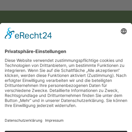
KONTAKT
Landesvereinigung für Gesundheitsförderung
Mecklenburg-Vorpommern e. V.
Wismarsche Straße 170
19053 Schwerin
info@lvg-mv.de
0385 2007 386 0
DATENSCHUTZ
IMPRESSUM