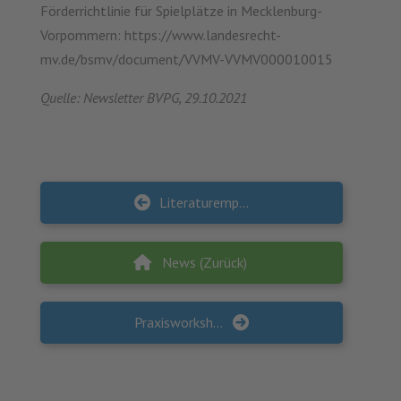
Förderrichtlinie für Spielplätze in Mecklenburg-
Vorpommern: https://www.landesrecht-
mv.de/bsmv/document/VVMV-VVMV000010015
Quelle: Newsletter BVPG, 29.10.2021
Literaturempfehlung: Gesundheitsförderung und Versorgung im ländlichen Raum
News (Zurück)
Praxisworkshop zum Kommunalen Beratungspaket: Schwerpunkt Bestand und Bedarf