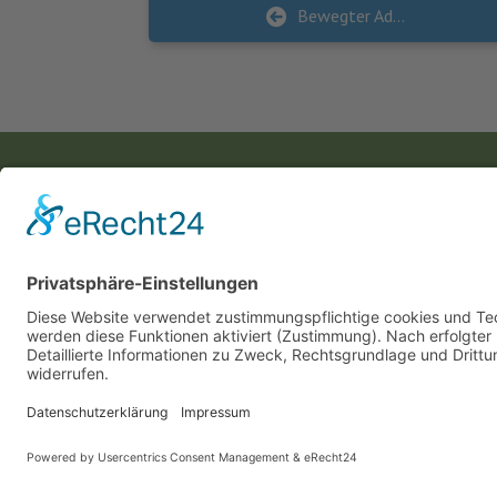
Bewegter Adventskalender
KONTAKT
Landesvereinigung für Gesundheitsförderung
Mecklenburg-Vorpommern e. V.
Wismarsche Straße 170
19053 Schwerin
info@lvg-mv.de
Diese Website benutzt Cook
0385 2007 386 0