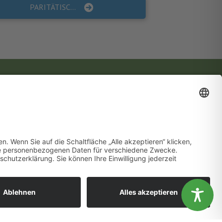
PARITÄTISCHE Arbeitshilfe “Fünf Schritte zum sexualpädagogischen Konzept für Kindertageseinrichtungen”
Gesundheitsförderung vor Ort
WIR SIND MITGLIED!
ändnis aus.
OK
Nein