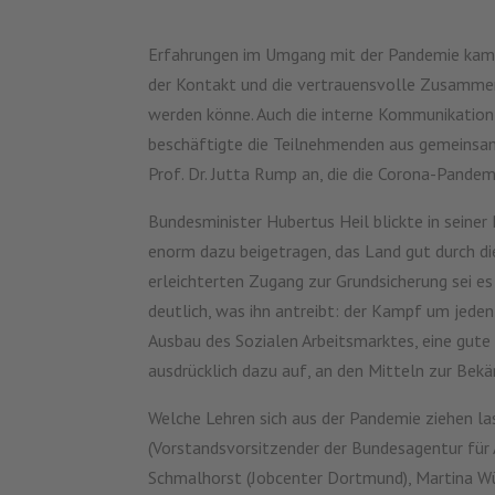
Erfahrungen im Umgang mit der Pandemie kamen 
der Kontakt und die vertrauensvolle Zusammen
werden könne. Auch die interne Kommunikation 
beschäftigte die Teilnehmenden aus gemeinsa
Prof. Dr. Jutta Rump an, die die Corona-Pandemi
Bundesminister Hubertus Heil blickte in seiner
enorm dazu beigetragen, das Land gut durch di
erleichterten Zugang zur Grundsicherung sei e
deutlich, was ihn antreibt: der Kampf um jeden
Ausbau des Sozialen Arbeitsmarktes, eine gute 
ausdrücklich dazu auf, an den Mitteln zur Bekä
Welche Lehren sich aus der Pandemie ziehen la
(Vorstandsvorsitzender der Bundesagentur für 
Schmalhorst (Jobcenter Dortmund), Martina Wür