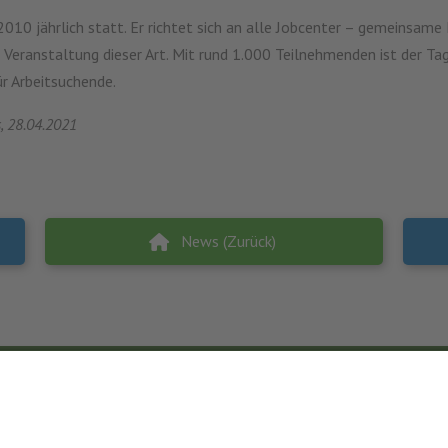
 2010 jährlich statt. Er richtet sich an alle Jobcenter – gemeins
de Veranstaltung dieser Art. Mit rund 1.000 Teilnehmenden ist der T
ür Arbeitsuchende.
s, 28.04.2021
News (Zurück)