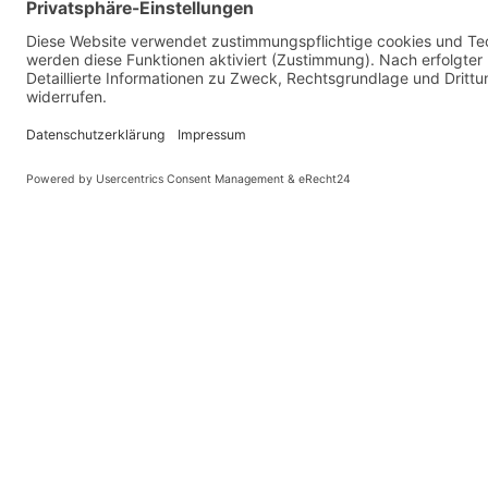
KONTAKT
Landesvereinigung für Gesundheitsförderung
Mecklenburg-Vorpommern e. V.
Wismarsche Straße 170
19053 Schwerin
Diese Website benutzt Cook
info@lvg-mv.de
0385 2007 386 0
DATENSCHUTZ
IMPRESSUM
BARRIEREFREIHEITSERKLAERUNG