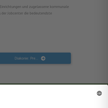
ame Einrichtungen und zugelassene kommunale
ag der Jobcenter die bedeutendste
Diakonie: Prekär Beschäftigte und Erwerblose brauchen passgenaue Weiterbildung und Angebote zur beruflichen Neuorientierung