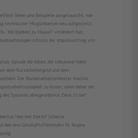
elfach Ideen und Beispiele ausgetauscht, wie
g technischer Möglichkeiten neu aufgestellt
o “Wir bleiben zu Hause!” verändert hat,
 Beobachtungen schloss der Impulsvortrag von
.
rück. Gerade die Arbeit der Jobcenter habe
 wie dem Kurzarbeitergeld und dem
usichern. Der Bundesarbeitsminister machte
zeitarbeitslosigkeit zu holen, seien daher der
g des Systems übergeordnete Ziele. Er rief
ubertus Heil mit Detlef Scheele
nd den drei Geschäftsführenden Dr. Regine
pzig).