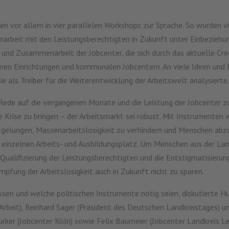
vor allem in vier parallelen Workshops zur Sprache. So wurden vi
arbeit mit den Leistungsberechtigten in Zukunft unter Einbeziehun
und Zusammenarbeit der Jobcenter, die sich durch das aktuelle Cred
men Einrichtungen und kommunalen Jobcentern. An viele Ideen und
e als Treiber für die Weiterentwicklung der Arbeitswelt analysierte
 Rede auf die vergangenen Monate und die Leistung der Jobcenter zu
e Krise zu bringen – der Arbeitsmarkt sei robust. Mit Instrumenten
s gelungen, Massenarbeitslosigkeit zu verhindern und Menschen abz
 einzelnen Arbeits- und Ausbildungsplatz. Um Menschen aus der Lang
Qualifizierung der Leistungsberechtigten und die Entstigmatisierun
mpfung der Arbeitslosigkeit auch in Zukunft nicht zu sparen.
ssen und welche politischen Instrumente nötig seien, diskutierte H
Arbeit), Reinhard Sager (Präsident des Deutschen Landkreistages) u
ker (Jobcenter Köln) sowie Felix Baumeier (Jobcenter Landkreis Lei