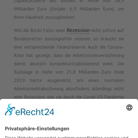
Liquiditätshilfe des Bundes in Höhe von 16,9
Milliarden Euro (Vorjahr: 6,9 Milliarden Euro), um
ihren Haushalt auszugleichen.
Rezession
Will die BA im Falle einer
nicht sofort auf
Bundesmittel zurückgreifen müssen, so braucht sie
eine entsprechende Finanzreserve. Auch die Corona-
Krise hat gezeigt, dass die Arbeitslosenversicherung
damit deutlich konjunkturstabilisierend wirkt. Die
Rücklage in Höhe von 25,8 Milliarden Euro Ende
2019 hätte ausgereicht, um einen normalen
Arbeitsmarktabschwung abzufedern, allerdings nicht
eine Rezession, wie sie durch die Covid-19-Pandemie
ausgelöst wurde. In den nächsten Jahren steht die BA
vor der Herausforderung, wieder eine Rücklage in
ausreichender Höhe als Vorsorge für die nächste
Rezession aufzubauen. Diese Reserve sollte eine