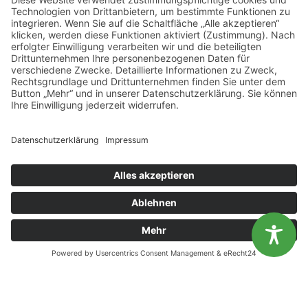
Höhe von 0,65 Prozent des BIP erreichen, um eine
durchschnittliche Rezession abfedern zu können,
ohne auf die Hilfe des Bundes angewiesen zu sein
(lesen Sie dazu den
IAB-Kurzbericht 3/2017
). Für eine
solche Rücklage würden aktuell etwas mehr als 25
Milliarden Euro benötigt. Um dies in absehbarer Zeit
zu erreichen, müssten Ausgaben in substantiellem
Maße gesenkt, die Finanzentwicklung durch eine
außergewöhnlich gute Arbeitsmarktentwicklung
verbessert oder der aktuelle Beitragssatz noch
etwas angehoben werden (die entsprechenden
Analysen finden Sie im
IAB-Kurzbericht 27/2021
).
Diese Website benutzt Cookies. Wenn du die Website weiter
nutzt, gehen wir von deinem Einverständnis aus.
Literatur
OK
Nein
Gartner, Hermann; Hutter, Christian; Weber, Enzo
(2021):
Große Rezession und Corona-Krise: Wie der
Arbeitsmarkt zwei sehr unterschiedliche Krisen