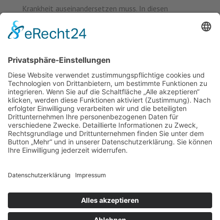
Krankheit auseinandersetzen muss. In diesen
Bereichen müssen dann Berührungsängste abgebaut
werden. Das birgt die Chance neuer Netzwerke und
Konstellationen, die wir unbedingt nutzen sollten.
Gesundheit muss in allen Politikbereichen eine Rolle
spielen. Der Health in All Policies- Ansatz impliziert
die Verankerung bzw. Berücksichtigung
gesundheitlicher Belange in allen Politikbereichen.
Hierbei geht es um ein sich gegenseitig ergänzendes
und nicht widerstreitendes Miteinander.
Können Sie uns ein Beispiel nennen?
Ein wirklich gutes Beispiel ist die Stadt Utrecht in den
Niederlanden. Dort wird konsequent eine
Gesundheitsfolgenabschätzung, also ein Health
Impact Assessment, bei neuen Projekten