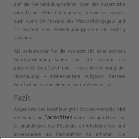
auf die Weiterbildungsprämie oder das zusätzliche
monatliche Weiterbildungsgeld verwiesen wurde,
auch wenn 60 Prozent das Weiterbildungsgeld und
71 Prozent eine Weiterbildungsprämie als wichtig
ansahen.
Als bedeutender für die Attraktivität einer solchen
Berufsausbildung sahen fast 90 Prozent ein
passendes Berufsziel und – nach Absolvierung der
Umschulung – interessantere Aufgaben, bessere
Berufschancen und einen besseren Verdienst an.
Fazit
Angesichts des beschleunigten Strukturwandels wird
Fachkräften
der Bedarf an
weiter steigen. Daher ist
es unabdingbar, das Potenzial an Arbeitskräften und
insbesondere an Fachkräften zu erhöhen. Die