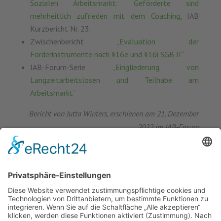
Sozialen Arbeitsmarkt: Geförderte sind
mehrheitlich zufrieden mit dem Coaching,
IAB
Kurzbericht Nr. 23.
Zwischenbericht „
Evaluation der
Förderinstrumente nach §16e und §16i SGB II
“
IAB-Forum-Serie
„Eingliederung von
Langzeitarbeitslosen und Teilhabe am
Arbeitsmarkt“
Bericht von Jutta Winters, erschienen am 21. Dezember
2022 im IAB-Forum