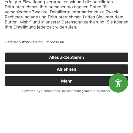
Die Kosten der Arbeitslosigkeit sind 2021 nochmals um 5 Milliarden Euro gestiegen
News (Zurück)
Workshops an der Waterkant: Jobcenter Vorpommern-Rügen erarbeitet sich das Bürgergeld im Team
Diese Website benutzt Cookies. Wenn du die Website weiter
nutzt, gehen wir von deinem Einverständnis aus.
OK
Nein
KONTAKT
Landesvereinigung für Gesundheitsförderung
Mecklenburg-Vorpommern e. V.