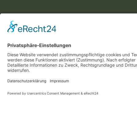
KONTAKT
Landesvereinigung für Gesundheitsförderung
Mecklenburg-Vorpommern e. V.
Wismarsche Straße 170
19053 Schwerin
info@lvg-mv.de
0385 2007 386 0
Diese Website benutzt Cook
DATENSCHUTZ
IMPRESSUM
BARRIEREFREIHEITSERKLAERUNG