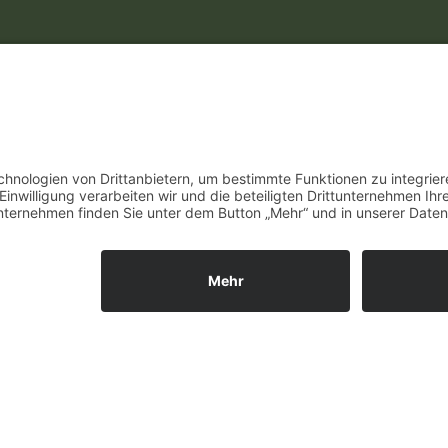
Unsere Öffnungszeiten
Mo.
9:00 - 12:00 Uhr | 13:00 - 15:00 Uhr
Di.
9:00 - 12:00 Uhr | 13:00 - 15:00 Uhr
Mi.
9:00 - 12:00 Uhr | 13:00 - 15:00 Uhr
ies. Wenn du die Website weiter nutzt, gehen wir von deinem Einverst
Do.
9:00 - 12:00 Uhr | 13:00 - 15:00 Uhr
Fr.
9:00 - 12:00 Uhr