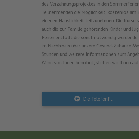
des Verzahnungsprojektes in den Sommerferien 
Teilnehmenden die Möglichkeit, kostenlos am 
eigenen Häuslichkeit teilzunehmen. Die Kurse 
auch die zur Familie gehörenden Kinder und Ju
Ferien entfällt die sonst notwendig werdende 
im Nachhinein über unsere Gesund-Zuhause-Web
Stunden und weitere Informationen zum Angeb
Wenn von Ihnen benötigt, stellen wir Ihnen au
Die Telefonfortbildungen gehen in die Sommerpause – Rückkehr Ende September