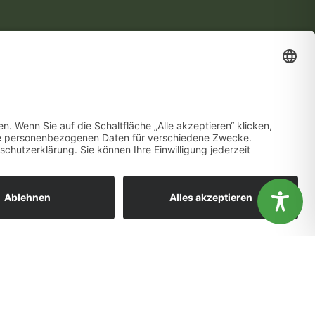
Gesundheitsförderung vor Ort
WIR SIND MITGLIED!
ändnis aus.
OK
Nein