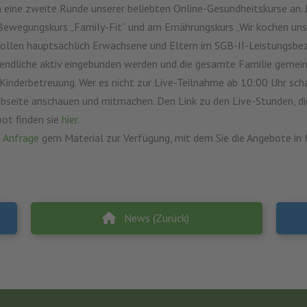
eine zweite Runde unserer beliebten Online-Gesundheitskurse an. 
Bewegungskurs „Family-Fit“ und am Ernährungskurs „Wir kochen uns
sollen hauptsächlich Erwachsene und Eltern im SGB-II-Leistungsbezu
gendliche aktiv eingebunden werden und die gesamte Familie gemei
Kinderbetreuung. Wer es nicht zur Live-Teilnahme ab 10:00 Uhr scha
seite anschauen und mitmachen. Den Link zu den Live-Stunden, di
ot finden sie
hier
.
f
Anfrage
gern Material zur Verfügung, mit dem Sie die Angebote in
News (Zurück)