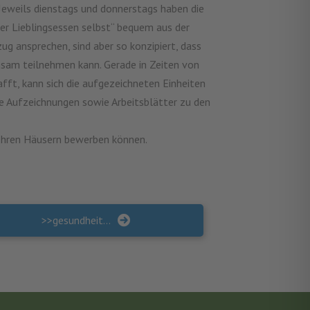
Jeweils dienstags und donnerstags haben die
er Lieblingsessen selbst“ bequem aus der
g ansprechen, sind aber so konzipiert, dass
nsam teilnehmen kann. Gerade in Zeiten von
fft, kann sich die aufgezeichneten Einheiten
e Aufzeichnungen sowie Arbeitsblätter zu den
 Ihren Häusern bewerben können.
>>gesundheitshAlber<< – Gesundheitsförderung für und mit Alleinerziehenden