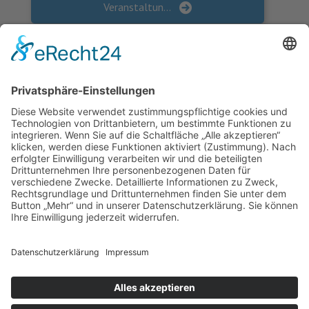
Veranstaltungsreihe “Digitale Netzwerkrunden”
KONTAKT
Landesvereinigung für Gesundheitsförderung
Mecklenburg-Vorpommern e. V.
Wismarsche Straße 170
19053 Schwerin
info@lvg-mv.de
0385 2007 386 0