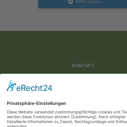
BVPG-Statuskonferenz 2022
KONTAKT
Landesvereinigung für Gesundheitsförderung
Mecklenburg-Vorpommern e. V.
Wismarsche Straße 170
19053 Schwerin
info@lvg-mv.de
0385 2007 386 0