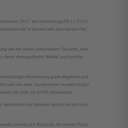
e Kommunen 2017“ am Donnerstag (09.11.2017)
nisterium hat in diesem Jahr zum vierten Mal
lung und der damit verbundenen Tatsache, dass
ss dieser demografische Wandel auch positiv
r nachhaltigen Verankerung guter Angebote und
ucht und von einer Jury bewertet wurden Städte
unen mit mehr als 8.000 Einwohnern.
Seniorinnen und Senioren leisten bis ins hohe
emeinde Lohmen (LK Rostock), der zweite Platz