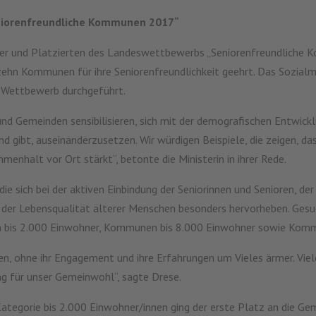
eniorenfreundliche Kommunen 2017“
inner und Platzierten des Landeswettbewerbs „Seniorenfreundlich
ehn Kommunen für ihre Seniorenfreundlichkeit geehrt. Das Sozialmi
 Wettbewerb durchgeführt.
d Gemeinden sensibilisieren, sich mit der demografischen Entwick
 gibt, auseinanderzusetzen. Wir würdigen Beispiele, die zeigen, da
nhalt vor Ort stärkt“, betonte die Ministerin in ihrer Rede.
e sich bei der aktiven Einbindung der Seniorinnen und Senioren, de
g der Lebensqualität älterer Menschen besonders hervorheben. Ges
n bis 2.000 Einwohner, Kommunen bis 8.000 Einwohner sowie Komm
, ohne ihr Engagement und ihre Erfahrungen um Vieles ärmer. Viele 
ag für unser Gemeinwohl“, sagte Drese.
ategorie bis 2.000 Einwohner/innen ging der erste Platz an die G