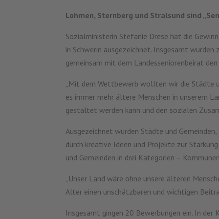
Lohmen, Sternberg und Stralsund sind „S
Sozialministerin Stefanie Drese hat die Gew
in Schwerin ausgezeichnet. Insgesamt wurden z
gemeinsam mit dem Landesseniorenbeirat den
„Mit dem Wettbewerb wollten wir die Städte un
es immer mehr ältere Menschen in unserem Land
gestaltet werden kann und den sozialen Zusamme
Ausgezeichnet wurden Städte und Gemeinden, di
durch kreative Ideen und Projekte zur Stärkun
und Gemeinden in drei Kategorien – Kommune
„Unser Land wäre ohne unsere älteren Menschen
Alter einen unschätzbaren und wichtigen Beitr
Insgesamt gingen 20 Bewerbungen ein. In der K