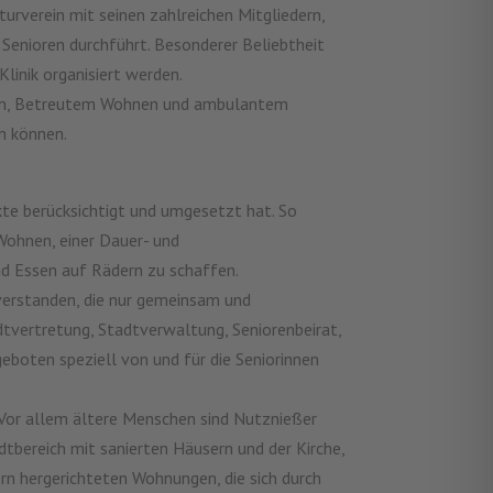
urverein mit seinen zahlreichen Mitgliedern,
 Senioren durchführt. Besonderer Beliebtheit
linik organisiert werden.
heim, Betreutem Wohnen und ambulantem
n können.
ekte berücksichtigt und umgesetzt hat. So
Wohnen, einer Dauer- und
nd Essen auf Rädern zu schaffen.
verstanden, die nur gemeinsam und
dtvertretung, Stadtverwaltung, Seniorenbeirat,
eboten speziell von und für die Seniorinnen
. Vor allem ältere Menschen sind Nutznießer
tbereich mit sanierten Häusern und der Kirche,
ern hergerichteten Wohnungen, die sich durch