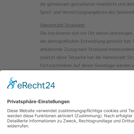
die gemeinsam gestalteten Innenhöfe und deren
Sport- und Vermittlungsangebote des Seniorenb
Hansestadt Stralsund:
Die Jury konnte sich vor Ort davon überzeugen
der demografischen Entwicklung gestellt hat. 
anhaltende Zuzug nach Stralsund insbesondere ä
zuletzt diese Tatsache hat die Hansestadt Str
fortzuschreiben. Auf dieser Grundlage werden 
ermittelt und entsprechend der Notwendigkeit 
Hervorzuheben sind zudem die zahlreichen gene
Barrierefrei- Menschen in Aktion“ zu nennen. A
sportlich fit zu halten, haben die Jury überzeu
Pressemitteilung des Ministeriums für Soziales,