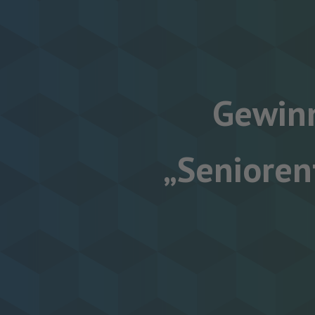
Gewin
„Seniore