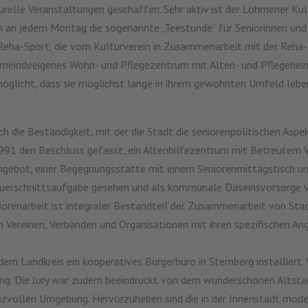
relle Veranstaltungen geschaffen. Sehr aktiv ist der Lohmener Kult
en an jedem Montag die sogenannte „Teestunde“ für Seniorinnen und
eha-Sport, die vom Kulturverein in Zusammenarbeit mit der Reha-K
n gemeindeeigenes Wohn- und Pflegezentrum mit Alten- und Pflege
möglicht, dass sie möglichst lange in ihrem gewohnten Umfeld lebe
ch die Beständigkeit, mit der die Stadt die seniorenpolitischen Asp
1991 den Beschluss gefasst, ein Altenhilfezentrum mit Betreutem 
angebot, einer Begegnungsstätte mit einem Seniorenmittagstisch u
ls Querschnittsaufgabe gesehen und als kommunale Daseinsvorsorge 
niorenarbeit ist integraler Bestandteil der Zusammenarbeit von Sta
Vereinen, Verbänden und Organisationen mit ihren spezifischen Ang
dem Landkreis ein kooperatives Bürgerbüro in Sternberg installiert
ung. Die Jury war zudem beeindruckt von dem wunderschönen Altstad
reizvollen Umgebung. Hervorzuheben sind die in der Innenstadt mod