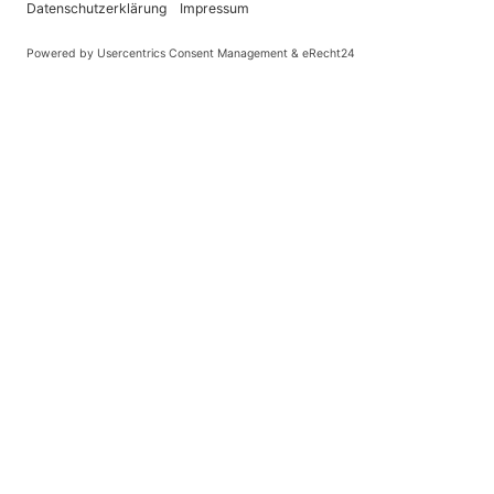
Diese Website benutzt Cook
BAGSO-Jahrestagung “Engagement für die Gesundheitsförderung älterer Menschen stärken”
KONTAKT
Landesvereinigung für Gesundheitsförderung
Mecklenburg-Vorpommern e. V.
Wismarsche Straße 170