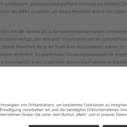
 gemeinsame generationsübergreifende Nutzung auszeichnen. Darüber
üros des DRKs zu nennen, um ältere Menschen aktiv in das Leben d
, dass sich die Hansestadt in den zurückliegenden Jahren systemati
Stralsund verfügt über eine gute Infrastruktur und ein seniorenfre
lterer Menschen, die in der Stadt ihren Altersruhesitz wählen, ist 
alsund veranlasst, als planerisches Steuerungsinstrument ihr integ
u.a. systematisch in den Stadtteilen Bestandsaufnahmen im Bereic
umgesetzt. Ein Ziel der Hansestadt ist es, Orte der Begegnung und
rationsübergreifenden Projekte. Beispielhaft sind das Fest der Ge
ber auch, die Angebote der Seniorenakademie 55+, das Projekt „Die al
gt, dass die Hansestadt Stralsund den 1. Platz mehr als verdient hat
 Integration und Gleichstellung Mecklenburg-Vorpommern vom 09.11.201