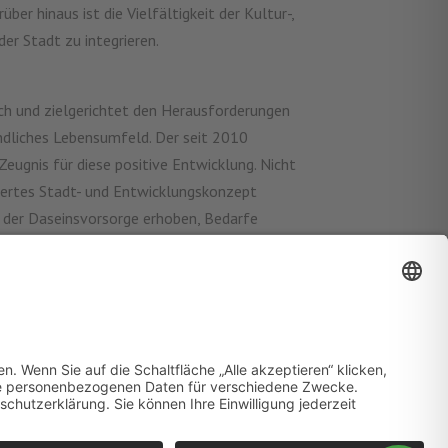
 hinaus ist die Vielfältigkeit der Kultur-,
er Stadt zu integrieren.
sch und zielgerichtet den Herausforderungen
undliches Lebensumfeld. Der seit 2010
Zeugnis für diese positive Entwicklung. Nicht
riertes Stadt- und Entwicklungskonzept
h der Daseinsvorsorge erhoben, Bedarfe
 nicht nur Orte der Versorgung zu schaffen.
nerationen oder die Aktionswoche „Stralsund
ten Profis“ sowie die Möglichkeiten sich
.
7