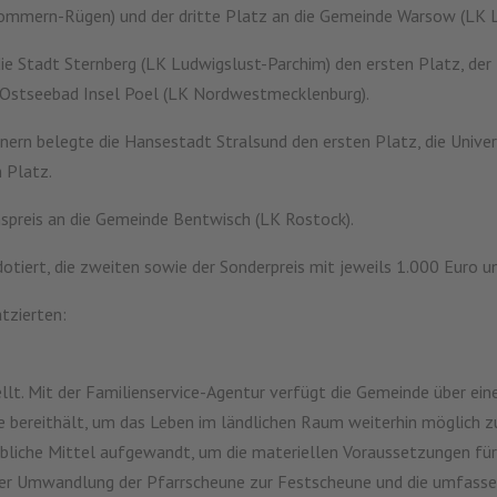
mmern-Rügen) und der dritte Platz an die Gemeinde Warsow (LK L
die Stadt Sternberg (LK Ludwigslust-Parchim) den ersten Platz, der
e Ostseebad Insel Poel (LK Nordwestmecklenburg).
rn belegte die Hansestadt Stralsund den ersten Platz, die Univer
 Platz.
nspreis an die Gemeinde Bentwisch (LK Rostock).
dotiert, die zweiten sowie der Sonderpreis mit jeweils 1.000 Euro u
atzierten:
llt. Mit der Familienservice-Agentur verfügt die Gemeinde über eine 
e bereithält, um das Leben im ländlichen Raum weiterhin möglich 
ebliche Mittel aufgewandt, um die materiellen Voraussetzungen für
 der Umwandlung der Pfarrscheune zur Festscheune und die umfass