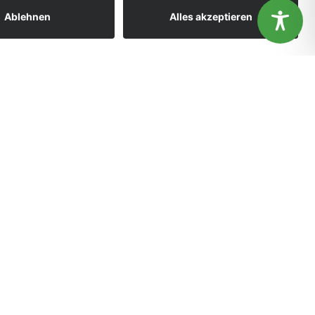
ändnis aus.
OK
Nein
Welt-AIDS-Tag am 1. Dezember 2017
Gesundheitsförderung vor Ort