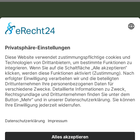
KONTAKT
Landesvereinigung für Gesundheitsförderung
Mecklenburg-Vorpommern e. V.
Wismarsche Straße 170
19053 Schwerin
info@lvg-mv.de
0385 2007 386 0
DATENSCHUTZ
IMPRESSUM