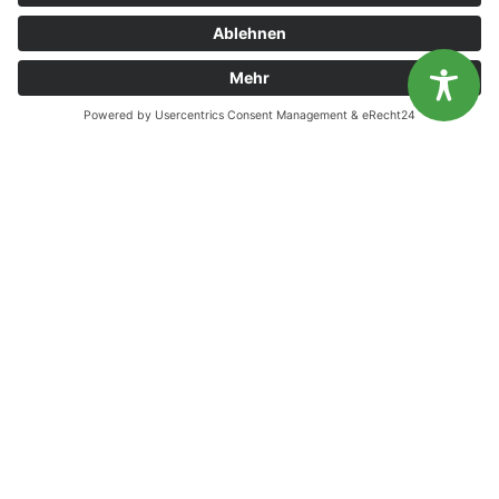
BARRIEREFREIHEITSERKLAERUNG
Diese Website benutzt Cookies. Wenn du die Website weiter
Unsere Öffnungszeiten
nutzt, gehen wir von deinem Einverständnis aus.
OK
Nein
Mo.
9:00 - 12:00 Uhr | 13:00 - 15:00 Uhr
Di.
9:00 - 12:00 Uhr | 13:00 - 15:00 Uhr
Mi.
9:00 - 12:00 Uhr | 13:00 - 15:00 Uhr
Do.
9:00 - 12:00 Uhr | 13:00 - 15:00 Uhr
Fr.
9:00 - 12:00 Uhr
Gesundheitsförderung vor Ort