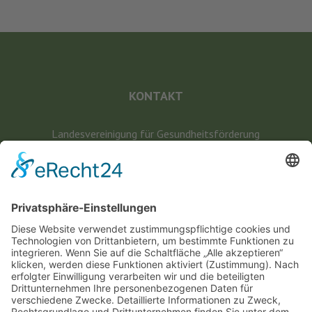
KONTAKT
Landesvereinigung für Gesundheitsförderung
Mecklenburg-Vorpommern e. V.
Wismarsche Straße 170
19053 Schwerin
info@lvg-mv.de
0385 2007 386 0
DATENSCHUTZ
IMPRESSUM