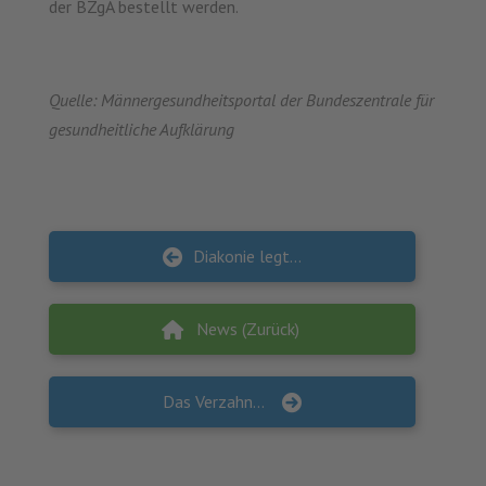
der BZgA bestellt werden.
Quelle: Männergesundheitsportal der Bundeszentrale für
gesundheitliche Aufklärung
Diakonie legt Konzept vor – Gegen Armut in Deutschland hilft nur Existenzsicherung neu denken – „Hartz IV“ überwinden
News (Zurück)
Das Verzahnungsprojekt kehrt zurück zu Präsenzveranstaltungen