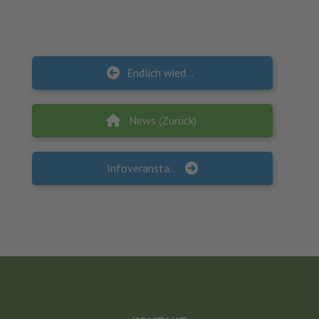
Endlich wieder vor Ort sein… 23. Kindergartentag Mecklenburg-Vorpommern am 13.05.2023 in der Fachhochschule in Güstrow
News (Zurück)
Infoveranstaltung zum Kommunalen Beratungspaket am 01. März