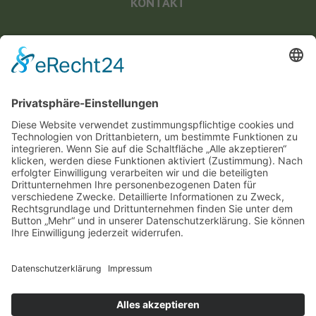
KONTAKT
Landesvereinigung für Gesundheitsförderung
Mecklenburg-Vorpommern e. V.
Wismarsche Straße 170
19053 Schwerin
info@lvg-mv.de
0385 2007 386 0
DATENSCHUTZ
IMPRESSUM
BARRIEREFREIHEITSERKLAERUNG
Unsere Öffnungszeiten