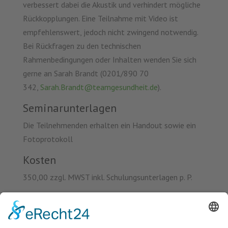
verbessert dabei die Akustik und verhindert mögliche
Rückkopplungen. Eine Teilnahme mit Video ist
empfehlenswert, jedoch nicht zwingend notwendig.
Bei Rückfragen zu den technischen
Rahmenbedingungen oder Inhalten wenden Sie sich
gerne an Sarah Brandt (0201/890 70
342,
Sarah.Brandt@teamgesundheit.de
).
Seminarunterlagen
Die Teilnehmenden erhalten ein Handout sowie ein
Fotoprotokoll
Kosten
350,00 zzgl. MWST inkl. Schulungsunterlagen p. P.
Frist für Anmeldung
08.10.2021