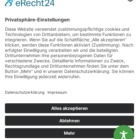
KONTAKT
Landesvereinigung für Gesundheitsförderung
Mecklenburg-Vorpommern e. V.
Wismarsche Straße 170
19053 Schwerin
info@lvg-mv.de
0385 2007 386 0
DATENSCHUTZ
Diese Website benutzt Cookies. Wenn du die Website weiter
nutzt, gehen wir von deinem Einverständnis aus.
IMPRESSUM