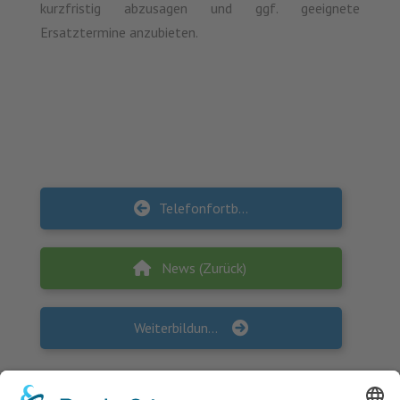
kurzfristig abzusagen und ggf. geeignete
Ersatztermine anzubieten.
Telefonfortbildung “Angst-Panik-Störung”
News (Zurück)
Weiterbildung “KlimaFood – Mitmachküche”