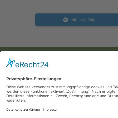
Initiative Zukunfthandeln – MV lebenswert und nachhaltig gestalten
KONTAKT
Landesvereinigung für Gesundheitsförderung
Mecklenburg-Vorpommern e. V.
Wismarsche Straße 170
19053 Schwerin