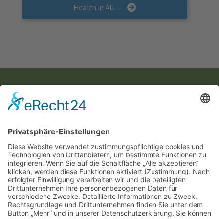
Health in All Policies: deutschsprachiges Standardwerk erschienen
KONTAKT
Landesvereinigung für Gesundheitsförderung
Mecklenburg-Vorpommern e. V.
Wismarsche Straße 170
19053 Schwerin
info@lvg-mv.de
0385 2007 386 0