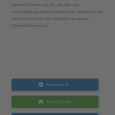
Demand-Format erstellt, das zeit- und
ortsunabhängig genutzt werden kann. Melden Sie sich
noch heute
hier
für Ihre Teilnahme an unserer
Partnerkonferenz an!
Innovative Werkstatt Zukunftsthema Mobilität im ländlichen Raum: 24. Juni 2021, 09:00–13:30 Uhr
News (Zurück)