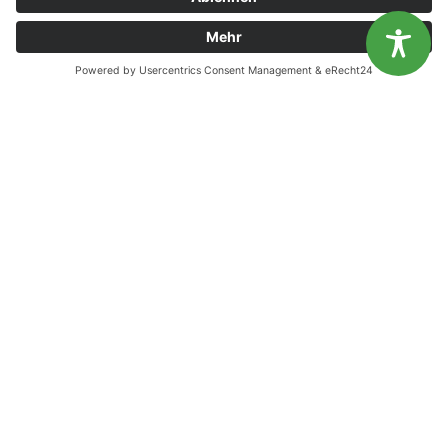
Diese Website benutzt Cookies. Wenn du die Website weiter
nutzt, gehen wir von deinem Einverständnis aus.
OK
Nein
KONTAKT
Landesvereinigung für Gesundheitsförderung
Mecklenburg-Vorpommern e. V.
Wismarsche Straße 170
19053 Schwerin
info@lvg-mv.de
0385 2007 386 0
DATENSCHUTZ
IMPRESSUM