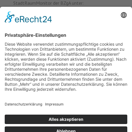
StadtRaumMonitor der BZgA unter:
www.stadtraummonitor.de
BZgA-Newsletter Pressemitteilung, 24.09.2020
Zum Hören: Der Public Health Podcast
News (Zurück)
Interview: „Jetzt ist es wichtig zu sagen: Wir schaffen in Deutschland das modernste Öffentliche Gesundheitswesen der Welt!“