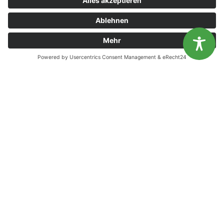
Kommunen in Bewegung – Landesweiter Projektauftakt
Diese Website benutzt Cookies. Wenn du die Website weiter
nutzt, gehen wir von deinem Einverständnis aus.
OK
Nein
KONTAKT
Landesvereinigung für Gesundheitsförderung
Mecklenburg-Vorpommern e. V.
Wismarsche Straße 170
19053 Schwerin
info@lvg-mv.de
0385 2007 386 0