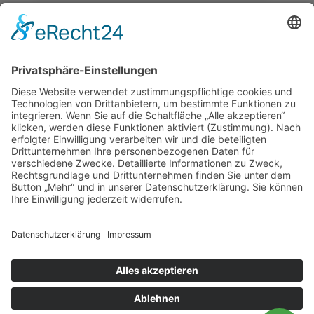
KONTAKT
Landesvereinigung für Gesundheitsförderung
Mecklenburg-Vorpommern e. V.
Wismarsche Straße 170
19053 Schwerin
info@lvg-mv.de
0385 2007 386 0
DATENSCHUTZ
Diese Website benutzt Cookies. Wenn du die Website weiter