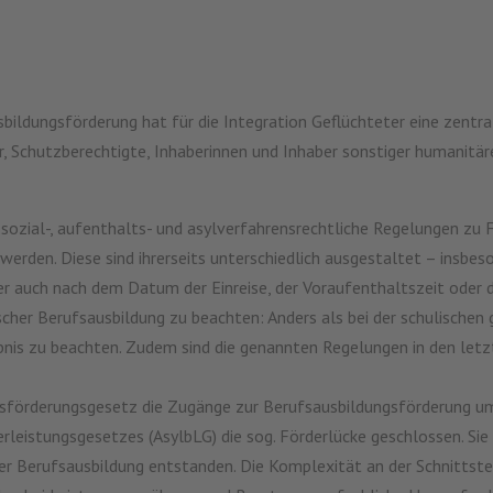
bildungsförderung hat für die Integration Geflüchteter eine zent
 Schutzberechtigte, Inhaberinnen und Inhaber sonstiger humanitäre
ozial-, aufenthalts- und asylverfahrensrechtliche Regelungen zu 
erden. Diese sind ihrerseits unterschiedlich ausgestaltet – insbes
r auch nach dem Datum der Einreise, der Voraufenthaltszeit oder 
cher Berufsausbildung zu beachten: Anders als bei der schulischen g
bnis zu beachten. Zudem sind die genannten Regelungen in den let
förderungsgesetz die Zugänge zur Berufsausbildungsförderung um
rleistungsgesetzes (AsylbLG) die sog. Förderlücke geschlossen. Sie
ner Berufsausbildung entstanden. Die Komplexität an der Schnittst