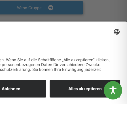
Wenn Gruppenkurse nicht möglich sind: Welche Vorteile die AktivA-Ausbildung für das Einzelsetting online bietet
ändnis aus.
OK
Nein
Gesundheitsförderung vor Ort
WIR SIND MITGLIED!