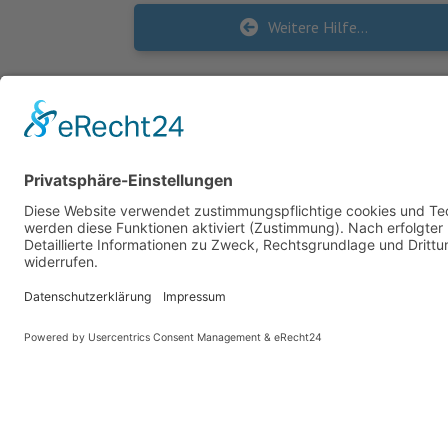
Weitere Hilfe in der Pandemie: Kinderfreizeitbonus 2021
KONTAKT
Landesvereinigung für Gesundheitsförderung
Mecklenburg-Vorpommern e. V.
Diese Website benutzt Cook
Wismarsche Straße 170
19053 Schwerin
info@lvg-mv.de
0385 2007 386 0