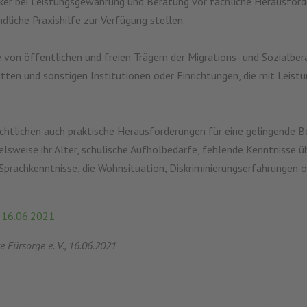
iker bei Leistungsgewährung und Beratung vor fachliche Herausfor
dliche Praxishilfe zur Verfügung stellen.
 von öffentlichen und freien Trägern der Migrations- und Sozialber
ten und sonstigen Institutionen oder Einrichtungen, die mit Leis
chtlichen auch praktische Herausforderungen für eine gelingende Be
sweise ihr Alter, schulische Aufholbedarfe, fehlende Kenntnisse ü
Sprachkenntnisse, die Wohnsituation, Diskriminierungserfahrungen 
 16.06.2021
e Fürsorge e. V., 16.06.2021