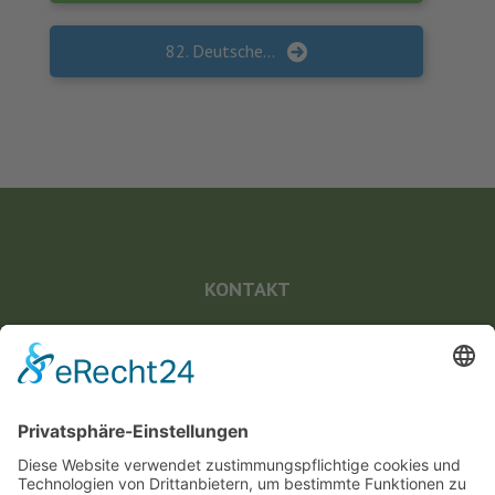
82. Deutscher Fürsorgetag
KONTAKT
Landesvereinigung für Gesundheitsförderung
Mecklenburg-Vorpommern e. V.
Wismarsche Straße 170
19053 Schwerin
info@lvg-mv.de