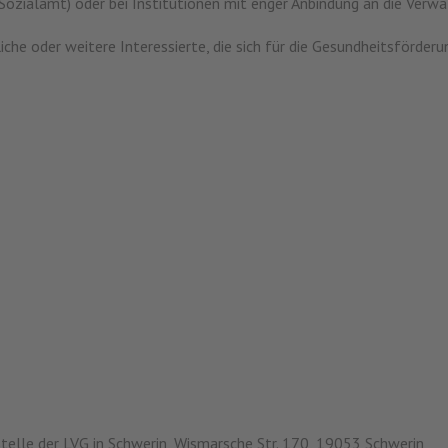
Sozialamt) oder bei Institutionen mit enger Anbindung an die Verw
mtliche oder weitere Interessierte, die sich für die Gesundheitsförd
telle der LVG in Schwerin, Wismarsche Str. 170, 19053 Schwerin