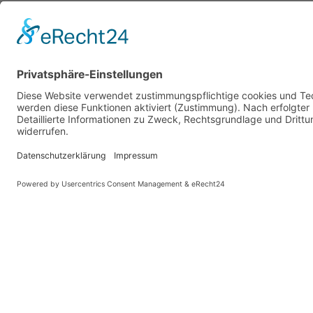
Kristin Mielke, 0385-2007 38611, kristin.mie
Noch freie Plätze im Basiskurs Partizipatives Arbeiten
Diese Website benutzt Cook
KONTAKT
Landesvereinigung für Gesundheitsförderung
Mecklenburg-Vorpommern e. V.