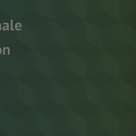
ale
on