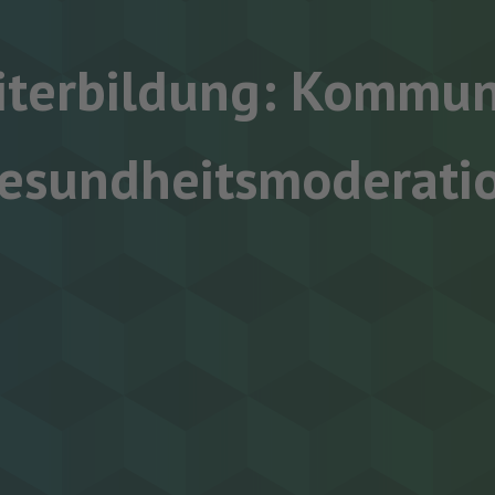
iterbildung: Kommun
esundheitsmoderati