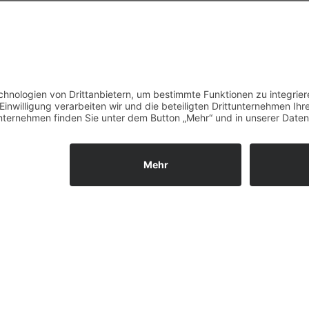
lke@lvg-mv.de
News (Zurück)
ies. Wenn du die Website weiter nutzt, gehen wir von deinem Einverst
Unsere Öffnungszeiten