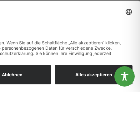
StadtRaumMonitor
ändnis aus.
OK
Nein