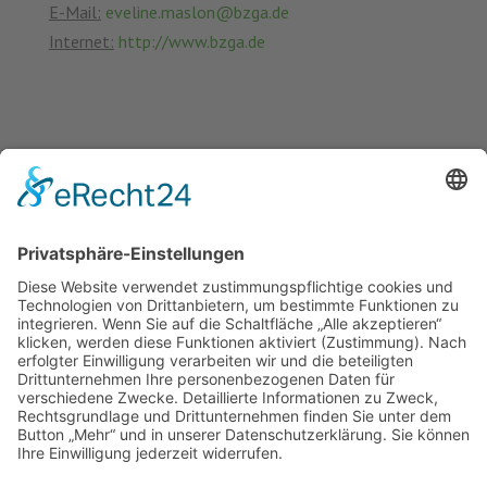
E-Mail:
eveline.maslon@bzga.de
Internet:
http://www.bzga.de
Gewinner des Landeswettbewerbs „Seniorenfreundliche Kommune“ wurden ausgezeichnet
News (Zurück)
„Let´s go – Familien, Kids und Kitas“