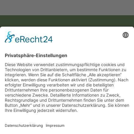
KONTAKT
Landesvereinigung für Gesundheitsförderung
Mecklenburg-Vorpommern e. V.
Wismarsche Straße 170
19053 Schwerin
info@lvg-mv.de
0385 2007 386 0
DATENSCHUTZ
IMPRESSUM