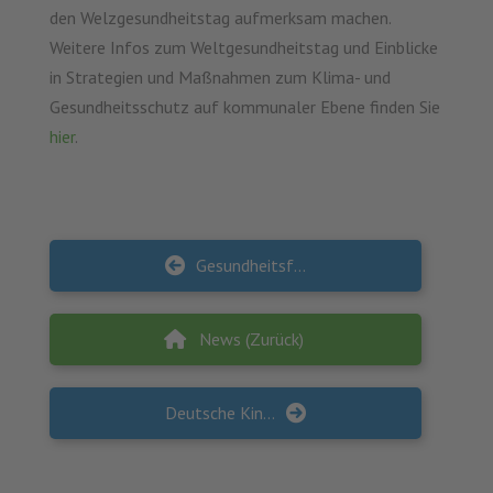
den Welzgesundheitstag aufmerksam machen.
Weitere Infos zum Weltgesundheitstag und Einblicke
in Strategien und Maßnahmen zum Klima- und
Gesundheitsschutz auf kommunaler Ebene finden Sie
hier
.
Gesundheitsförderung / Prävention im Landkreis Vorpommern/Rügen jetzt auch online
News (Zurück)
Deutsche Kinderhilfsstiftung e.V. belohnt gesellschaftliches Engagement