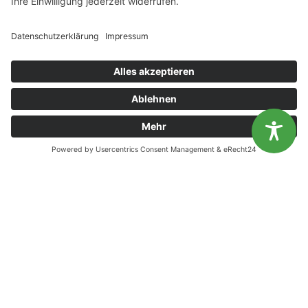
Diese Website benutzt Cookies. Wenn du die Website weiter
nutzt, gehen wir von deinem Einverständnis aus.
KONTAKT
OK
Nein
Landesvereinigung für Gesundheitsförderung
Mecklenburg-Vorpommern e. V.
Wismarsche Straße 170
19053 Schwerin
info@lvg-mv.de
0385 2007 386 0
DATENSCHUTZ