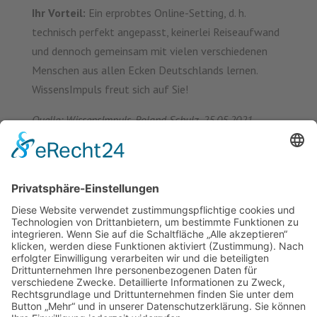
Ihr Vorteil:
Ein erprobtes Online-Setting, d. h.
technisch perfekt angepasst, keinerlei Reiseaufwand
und dennoch gemeinsam mit vielen verschiedenen
Menschen aus allen Ecken Deutschlands lernen.
WissensImpuls freut sich auf Sie!
Quelle: WissensImpuls, Roland Schulz, 25.05.2021
Voraussetzungen für Berufsausbildung und Berufsausbildungsförderung für Geflüchtete – Eine Handreichung des Deutschen Vereins
News (Zurück)
Arbeitslosigkeit häufigster Auslöser für Überschuldung