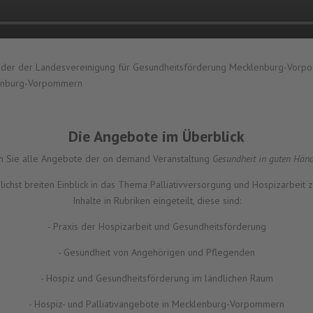
ender der
Landesvereinigung für Gesundheitsförderung Mecklenburg-Vorpo
klenburg-Vorpommern
Die Angebote im Überblick
en Sie alle Angebote der on demand Veranstaltung
Gesundheit in guten Händ
chst breiten Einblick in das Thema Palliativversorgung und Hospizarbeit 
Inhalte in Rubriken eingeteilt, diese sind:
- Praxis der Hospizarbeit und Gesundheitsförderung
- Gesundheit von Angehörigen und Pflegenden
- Hospiz und Gesundheitsförderung im ländlichen Raum
- Hospiz- und Palliativangebote in Mecklenburg-Vorpommern