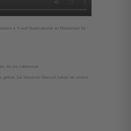
mmern e. V.
und Staatssekretär im Ministerium für
en, bis ans Lebensende
.
zu geben. Zur besseren Übersich haben wir unsere